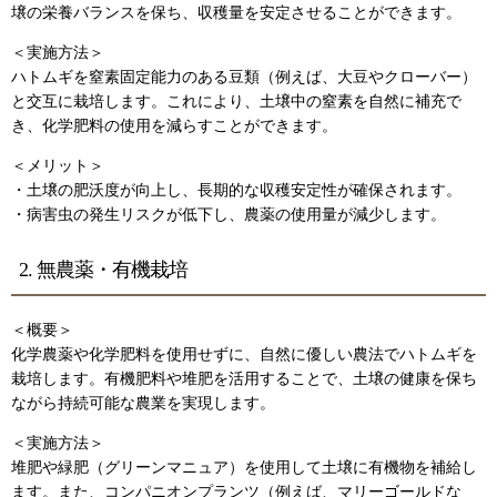
壌の栄養バランスを保ち、収穫量を安定させることができます。
＜実施方法＞
ハトムギを窒素固定能力のある豆類（例えば、大豆やクローバー）
と交互に栽培します。これにより、土壌中の窒素を自然に補充で
き、化学肥料の使用を減らすことができます。
＜メリット＞
・土壌の肥沃度が向上し、長期的な収穫安定性が確保されます。
・病害虫の発生リスクが低下し、農薬の使用量が減少します。
2. 無農薬・有機栽培
＜概要＞
化学農薬や化学肥料を使用せずに、自然に優しい農法でハトムギを
栽培します。有機肥料や堆肥を活用することで、土壌の健康を保ち
ながら持続可能な農業を実現します。
＜実施方法＞
堆肥や緑肥（グリーンマニュア）を使用して土壌に有機物を補給し
ます。また、コンパニオンプランツ（例えば、マリーゴールドな