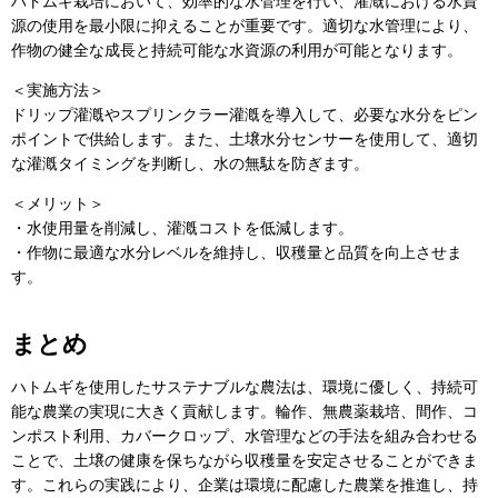
ハトムギ栽培において、効率的な水管理を行い、灌漑における水資
源の使用を最小限に抑えることが重要です。適切な水管理により、
作物の健全な成長と持続可能な水資源の利用が可能となります。
＜実施方法＞
ドリップ灌漑やスプリンクラー灌漑を導入して、必要な水分をピン
ポイントで供給します。また、土壌水分センサーを使用して、適切
な灌漑タイミングを判断し、水の無駄を防ぎます。
＜メリット＞
・水使用量を削減し、灌漑コストを低減します。
・作物に最適な水分レベルを維持し、収穫量と品質を向上させま
す。
まとめ
ハトムギを使用したサステナブルな農法は、環境に優しく、持続可
能な農業の実現に大きく貢献します。輪作、無農薬栽培、間作、コ
ンポスト利用、カバークロップ、水管理などの手法を組み合わせる
ことで、土壌の健康を保ちながら収穫量を安定させることができま
す。これらの実践により、企業は環境に配慮した農業を推進し、持